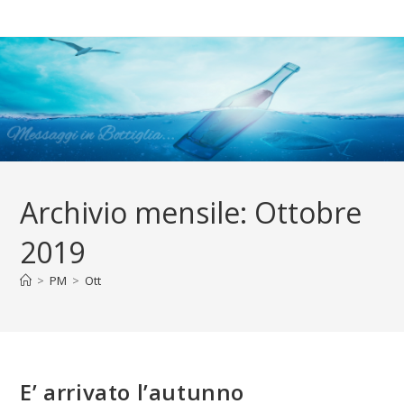
Salta
al
contenuto
Archivio mensile: Ottobre
2019
>
PM
>
Ott
E’ arrivato l’autunno