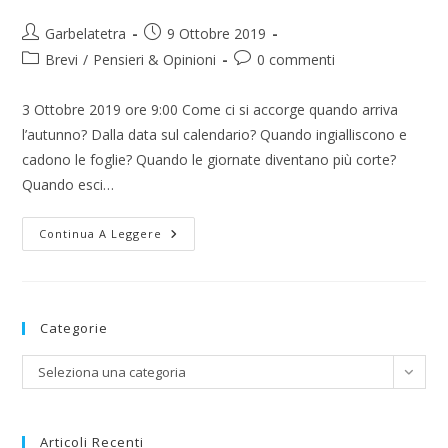
Autore
Articolo
Garbelatetra
9 Ottobre 2019
dell'articolo:
pubblicato:
Categoria
Commenti
Brevi
/
Pensieri & Opinioni
0 commenti
dell'articolo:
dell'articolo:
3 Ottobre 2019 ore 9:00 Come ci si accorge quando arriva
l’autunno? Dalla data sul calendario? Quando ingialliscono e
cadono le foglie? Quando le giornate diventano più corte?
Quando esci…
E’
Continua A Leggere
Arrivato
L’autunno
Categorie
Categorie
Seleziona una categoria
Articoli Recenti