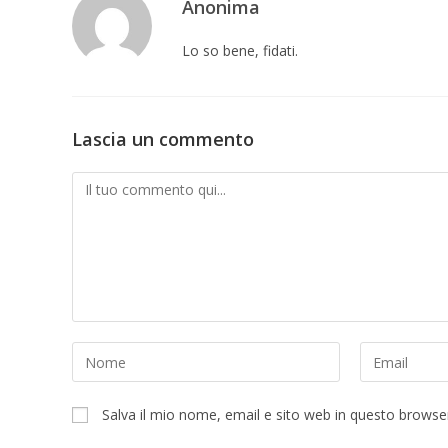
Anonima
Lo so bene, fidati.
Lascia un commento
Commento
Inserisci
Inserisci
il
il
tuo
tuo
Salva il mio nome, email e sito web in questo brows
nome
indirizzo