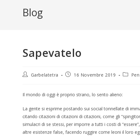
Blog
Sapevatelo
Autore
Articolo
Categor
Garbelatetra
16 Novembre 2019
Pen
dell'articolo:
pubblicato:
dell'arti
Il mondo di oggi è proprio strano, lo sento alieno:
La gente si esprime postando sui social tonnellate di immag
citando citazioni di citazioni di citazioni, come gli “spingito
simulacri di se stessi, per imporre a tutti i costi di “esser
altre esistenze false, facendo ruggire come leoni il loro e