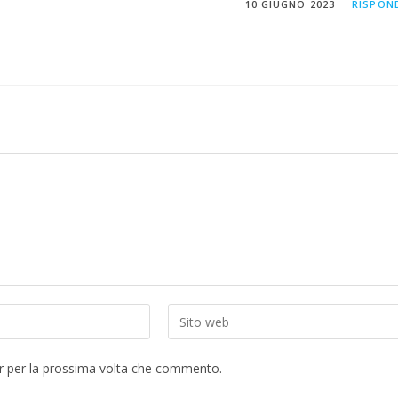
10 GIUGNO 2023
RISPON
Inserisci
l'URL
del
er per la prossima volta che commento.
sito