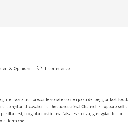
ia
Commenti
sieri & Opinioni
1 commento
colo:
dell'articolo:
ini e frasi altrui, preconfezionate come i pasti del peggior fast food,
ri di spingitori di cavalieri” di Rieduchesciònal Channel ™ ; oppure selfie
e”, per illudersi, crogiolandosi in una falsa esistenza, gareggiando con
go di formiche.